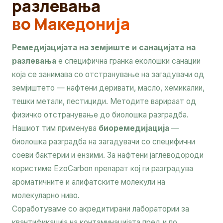
разлевања
во Македонија
Ремедијацијата на земјиште и санацијата на
разлевања
е специфична гранка еколошки санации
која се занимава со отстранување на загадувачи од
земјиштето — нафтени деривати, масло, хемикалии,
тешки метали, пестициди. Методите варираат од
физичко отстранување до биолошка разградба.
Нашиот тим применува
биоремедијација
—
биолошка разградба на загадувачи со специфични
соеви бактерии и ензими. За нафтени јаглеводороди
користиме EzoCarbon препарат кој ги разградува
ароматичните и алифатските молекули на
молекуларно ниво.
Соработуваме со акредитирани лаборатории за
квантификација на контаминацијата пред и по