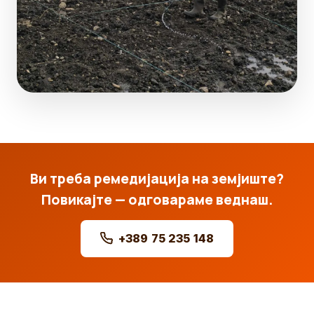
Ви треба ремедијација на земјиште?
Повикајте — одговараме веднаш.
+389 75 235 148