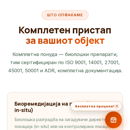
ШТО ОПФАЌАМЕ
Комплетен пристап
за вашиот објект
Комплетна понуда — биолошки препарати,
тим сертифициран по ISO 9001, 14001, 27001,
45001, 50001 и ADR, комплетна документација.
Биоремедијација на почва (ex-situ и
×
Бесплатна процена!
in-situ)
Биолошка разградба на загадувачи директно на
локација (in-situ) или на контролирана локација