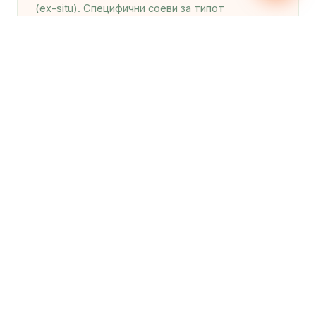
(ex-situ). Специфични соеви за типот
контаминација.
Санација на разлевања (spill
response)
Итни интервенции по инциденти — гориво,
хемикалии, масло. Апсорпциски брани,
гранулати, биотретман.
Brownfield санација
Долгорочни проекти за санација на поранешни
индустриски локации — бензински пумпи,
фабрики, складишта. Квантификација +
третман + верификација.