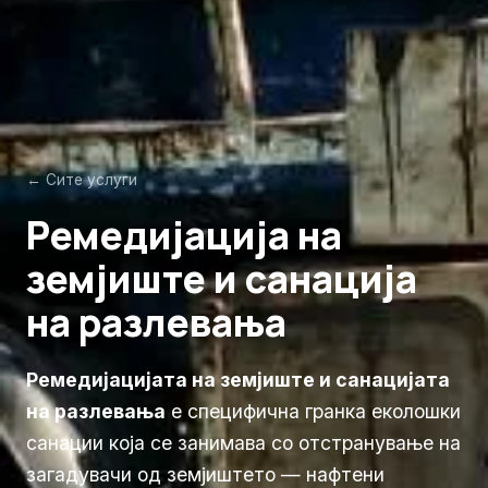
← Сите услуги
Ремедијација на
земјиште и санација
на разлевања
Ремедијацијата на земјиште и санацијата
на разлевања
е специфична гранка еколошки
санации која се занимава со отстранување на
загадувачи од земјиштето — нафтени