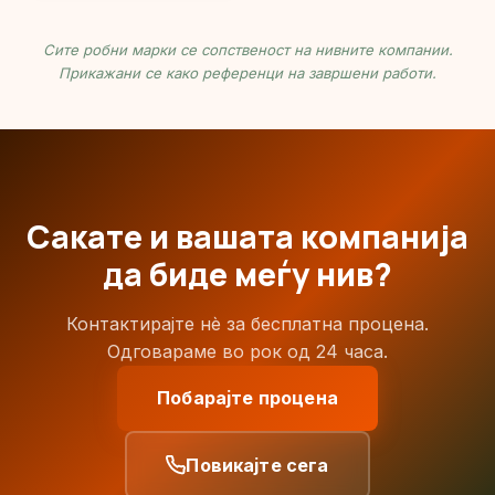
Сите робни марки се сопственост на нивните компании.
Прикажани се како референци на завршени работи.
Сакате и вашата компанија
да биде меѓу нив?
Контактирајте нè за бесплатна процена.
Одговараме во рок од 24 часа.
Побарајте процена
Повикајте сега