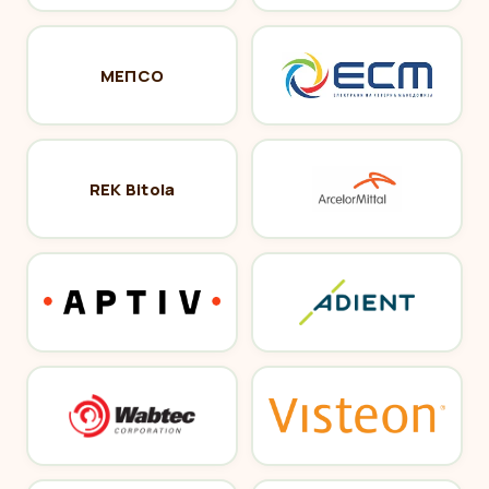
МЕПСО
REK Bitola