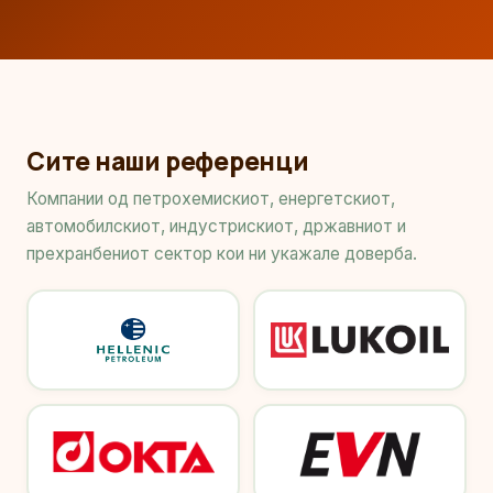
Сите наши референци
Компании од петрохемискиот, енергетскиот,
автомобилскиот, индустрискиот, државниот и
прехранбениот сектор кои ни укажале доверба.