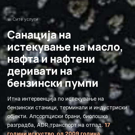
← Сите услуги
Санација на
истекување на масло,
нафта и нафтени
деривати на
бензински пумпи
Итна интервенција по истекување на
бензински станици, терминали и индустриски
објекти. Апсорпциски брани, биолошка
разградба, ADR транспорт на отпад.
17
години искуство, од 2009 година.