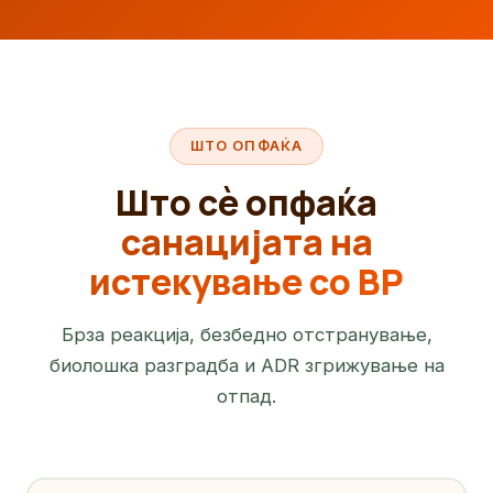
ШТО ОПФАЌА
Што сè опфаќа
санацијата на
истекување со BP
Брза реакција, безбедно отстранување,
биолошка разградба и ADR згрижување на
отпад.