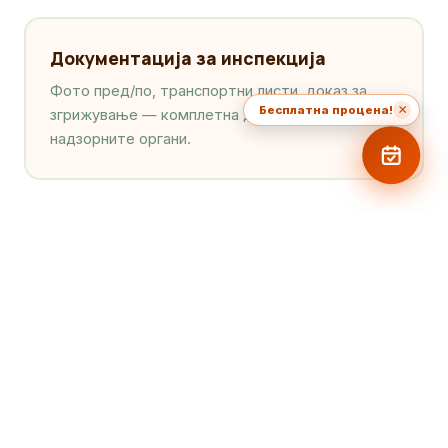
Документација за инспекција
Фото пред/по, транспортни листи, доказ за
×
Бесплатна процена!
згрижување — комплетна документација за
надзорните органи.
НАШ ПРОЦЕС
Како изгледа
работата со нас