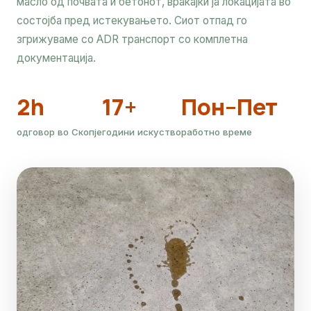
масло од почвата и бетонот, враќајќи ја локацијата во
состојба пред истекувањето. Сиот отпад го
згрижуваме со ADR транспорт со комплетна
документација.
2h
17+
Пон–Пет
одговор во Скопје
години искуство
работно време