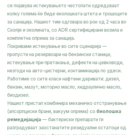
се појавува истекувањето честопати одредуваат
колку голема ќе биде еколошката штета и трошоците
за санација. Нашиот тим одговара во рок од 2 часа во
Скопје и околината, со ADR сертифицирани возила и
комплетна опрема за санација.
Покриваме истекување во сите сценарија —
пропусти на резервоари на бензински станици,
истекување при претакање, дефекти на цевководи,
незгоди на авто-цистерни, контаминација по удеси.
Работиме со сите класи нафтени деривати: дизел,
бензин, мазут, моторно масло, хидраулично масло,
биодизел.
Нашиот пристап комбинира механичко отстранување
(апсорпциски брани, вакуум опрема) со
биолошка
ремедијација
— бактериски препарати ги
разградуваат заостанатите резидуални остатоци од