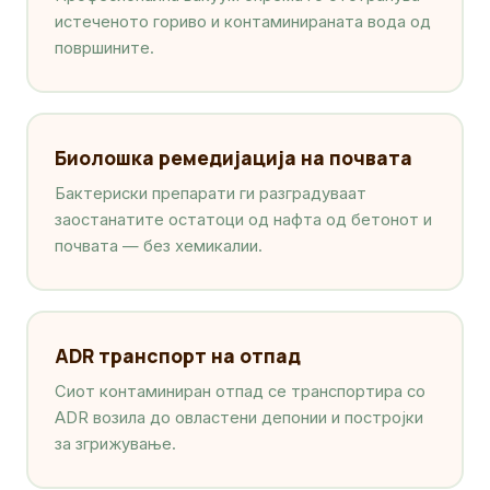
истеченото гориво и контаминираната вода од
површините.
Биолошка ремедијација на почвата
Бактериски препарати ги разградуваат
заостанатите остатоци од нафта од бетонот и
почвата — без хемикалии.
ADR транспорт на отпад
Сиот контаминиран отпад се транспортира со
ADR возила до овластени депонии и постројки
за згрижување.