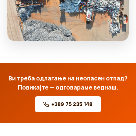
Ви треба одлагање на неопасен отпад?
Повикајте — одговараме веднаш.
+389 75 235 148