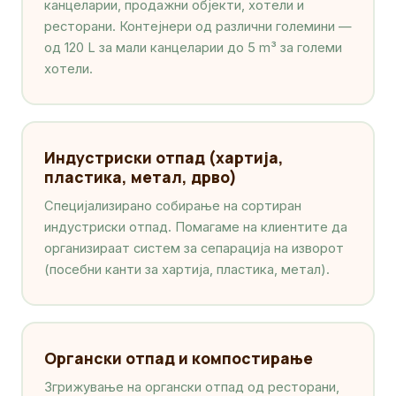
канцеларии, продажни објекти, хотели и
ресторани. Контејнери од различни големини —
од 120 L за мали канцеларии до 5 m³ за големи
хотели.
Индустриски отпад (хартија,
пластика, метал, дрво)
Специјализирано собирање на сортиран
индустриски отпад. Помагаме на клиентите да
организираат систем за сепарација на изворот
(посебни канти за хартија, пластика, метал).
Органски отпад и компостирање
Згрижување на органски отпад од ресторани,