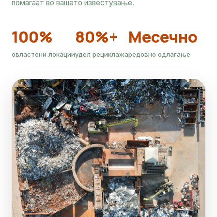
помагаат во вашето известување.
100%
80%+
Месечно
овластени локации
удел рециклажа
редовно одлагање