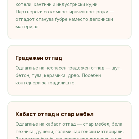
хотели, кантини и индустриски кујни.
Партнерски со компостирачки постројки —
отпадот станува ѓубре наместо депониски
материјал.
Градежен отпад
Одлагање на неопасен градежен отпад — шут,
бетон, тула, керамика, дрво. Посебни
контејнери за градилиште.
Кабаст отпад и стар мебел
Одлагање на кабаст отпад — стар мебел, бела
техника, душеци, големи картонски материјали.
За претпријатија кои прават преуредување или