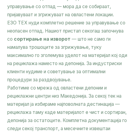
управување со отпад — мора да се собираат,
пријавуваат и згрижуваат на овластени локации.
ЕЗО ТЕХ нуди комплетно решение за управување со
неопасен отпад. Нашиот пристап секогаш започнува
со
сортирање на изворот
— што не само ги
намалува трошоците за згрижување, туку
максимално го зголемува уделот на материјал кој оди
на рециклажа наместо на депонија. За индустриски
клиенти нудиме и советување за оптимални
процедури за раздвојување.
Работиме со мрежа од овластени депонии и
рециклажни центри низ Македонија. За секој тек на
материјал ја избираме најповолната дестинација —
рециклажа таму каде материјалот е чист и сортиран,
депонија за остатоците. Комплетна документација го
следи секој транспорт, а месечните извештаи