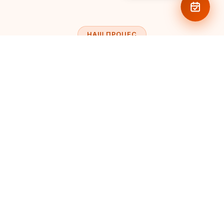
НАШ ПРОЦЕС
Како изгледа
работата со нас
Од првиот повик до финалната документација
— транспарентен, документиран и усогласен
процес.
01
Процена на волумен и текови