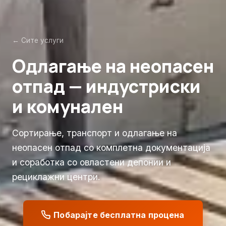
← Сите услуги
Одлагање на неопасен
отпад — индустриски
и комунален
Сортирање, транспорт и одлагање на
неопасен отпад со комплетна документација
и соработка со овластени депонии и
рециклажни центри.
Побарајте бесплатна процена