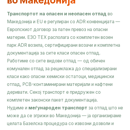
во Македонија
Транспортот на опасен и неопасен отпад
во
Македонија и EU е регулиран со ADR конвенцијата —
Европскиот договор за патен превоз на опасни
материи. ЕЗО ТЕХ располага со комплетен возен
парк ADR возила, сертифицирани возачи и комплетна
документација за сите класи опасен отпад.
Работиме со сите видови отпад — од обичен
комунален отпад за рециклажа до специјализирани
класи како опасни хемиски остатоци, медицински
отпад, PCB-контаминирани материјали и нафтени
деривати. Секој транспорт е придружен со
комплетен законски пакет документација.
Нудиме и
меѓународен транспорт
за отпад што не
може да се згрижи во Македонија — ја организираме
целата Базелска процедура со извозни дозволи и