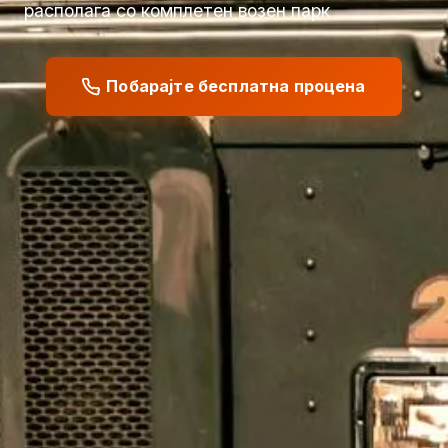
располага со комплетен возен парк
Побарајте бесплатна процена