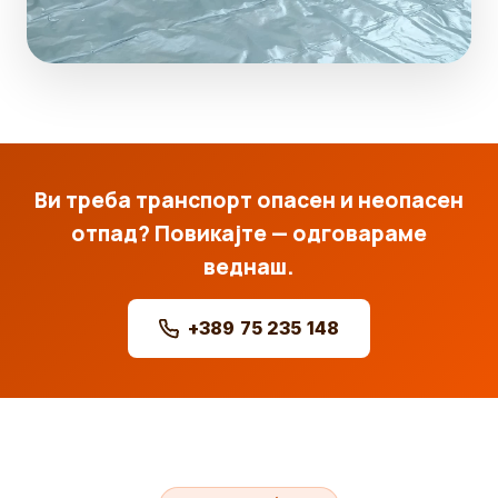
Ви треба транспорт опасен и неопасен
отпад? Повикајте — одговараме
веднаш.
+389 75 235 148