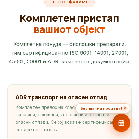
ШТО ОПФАЌАМЕ
Комплетен пристап
вашиот објект
Комплетна понуда — биолошки препарати,
тим сертифициран по ISO 9001, 14001, 27001,
45001, 50001 и ADR, комплетна документација.
ADR транспорт на опасен отпад
Комплетен превоз на класи 3, 4, 5, 6, 8 и 9 —
×
Бесплатна процена!
запаливи, токсични, корозивни и останати
опасни отпади. Секој возач е сертифициран за
соодветната класа.