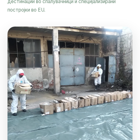
дестинации во спалувачници и специјализирани
постројки во EU.