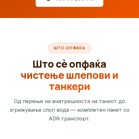
ШТО ОПФАЌА
Што сè опфаќа
чистење шлепови и
танкери
Од перење на внатрешноста на танкот до
згрижување слоп вода — комплетен пакет со
ADR транспорт.