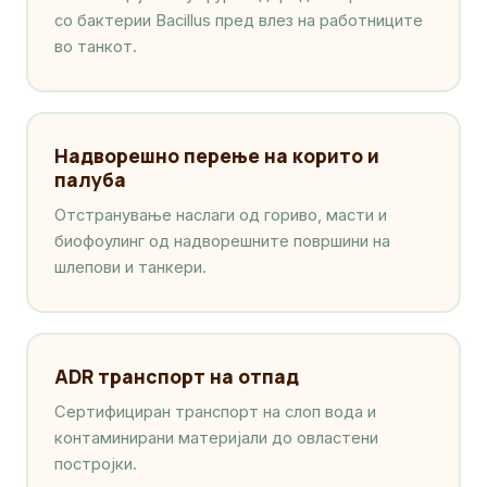
со бактерии Bacillus пред влез на работниците
во танкот.
Надворешно перење на корито и
палуба
Отстранување наслаги од гориво, масти и
биофоулинг од надворешните површини на
шлепови и танкери.
ADR транспорт на отпад
Сертифициран транспорт на слоп вода и
контаминирани материјали до овластени
постројки.