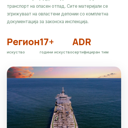
транспорт на опасен отпад. Сите материјали се
згрижуваат на овластени депонии со комплетна
документација за законска инспекција.
Регион
17+
ADR
искуство
години искуство
сертифициран тим