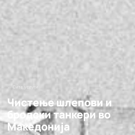
← Сите услуги
Чистење шлепови и
бродски танкери во
Македонија