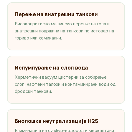
Перење на внатрешни танкови
Високопритисно машинско перење на грла и
внатрешни површини на танкови по истовар на
гориво или хемикалии.
Испумпување на слоп вода
Херметички вакуум цистерни за собирање
слоп, нафтени талози и контаминирани води од
бродски танкови.
Биолошка неутрализација H2S
Елиминација на сулфур-водород и меркаптани