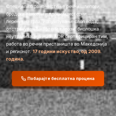
Специјализирано чистење речни шлепови,
бродски танкери и пловни цистерни —
перење на грла, испумпување слоп вода,
отстранување нафтени талози, биолошка
неутрализација H2S. ADR сертифициран тим,
работа во речни пристаништа во Македонија
и регионот.
17 години искуство, од 2009.
година.
Побарајте бесплатна процена