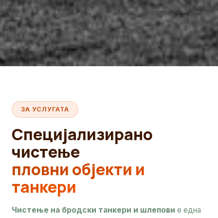
ЗА УСЛУГАТА
Специјализирано
чистење
пловни објекти и
танкери
Чистење на бродски танкери и шлепови
е една