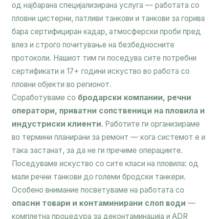
од најбарана специјализирана услуга — работата со
пловни цистерни, патливи танкови и танкови за горива
бара сертифициран кадар, атмосферски проби пред
влез и строго почитување на безбедносните
протоколи. Нашиот тим ги поседува сите потребни
сертификати и 17+ години искуство во работа со
пловни објекти во регионот.
Соработуваме со
бродарски компании, речни
оператори, приватни сопственици на пловила и
индустриски клиенти
. Работите ги организираме
во термини планирани за ремонт — кога системот е и
така застанат, за да не ги пречиме операциите.
Поседуваме искуство со сите класи на пловила: од
мали речни танкови до големи бродски танкери.
Особено внимание посветуваме на работата со
опасни товари и контаминирани слоп води
—
комплетна процедура за деконтаминација и ADR