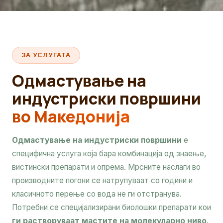
ЗА УСЛУГАТА
Одмастување на
индустриски површини
во Македонија
Одмастување на индустриски површини
е
специфична услуга која бара комбинација од знаење,
вистински препарати и опрема. Мрсните наслаги во
производните погони се натрупуваат со години и
класичното перење со вода не ги отстранува.
Потребни се специјализирани биолошки препарати кои
ги растворуваат мастите на молекуларно ниво
.