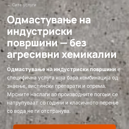
← Сите услуги
Одмастување на
индустриски
површини — без
агресивни хемикалии
Одмастување на индустриски површини
е
специфична услуга која бара комбинација од
знаење, вистински препарати и опрема.
Мрсните наслаги во производните погони се
натрупуваат со години и класичното перење
со вода не ги отстранува.