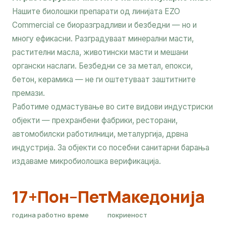
Нашите биолошки препарати од линијата EZO
Commercial се биоразградливи и безбедни — но и
многу ефикасни. Разградуваат минерални масти,
растителни масла, животински масти и мешани
органски наслаги. Безбедни се за метал, епокси,
бетон, керамика — не ги оштетуваат заштитните
премази.
Работиме одмастување во сите видови индустриски
објекти — прехранбени фабрики, ресторани,
автомобилски работилници, металургија, дрвна
индустрија. За објекти со посебни санитарни барања
издаваме микробиолошка верификација.
17+
Пон–Пет
Македонија
година
работно време
покриеност