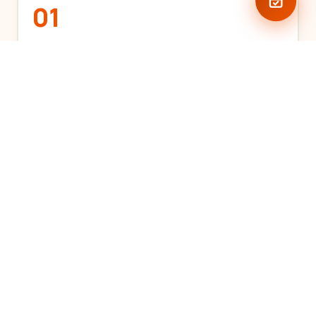
01
Анализа на наслагите
Идентификација на типот на масти (минерални,
растителни, животински).
02
Избор на препарат
Соодветен ензим за секој тип масти.
03
Апликација
Нанесување, време на експозиција, разградба.