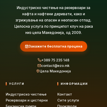
Индустриско чистење на резервоари за
нафта и нафтени деривати, како и
згрижување на опасен и неопасен отпад.
Целосна услуга по принципот клуч на рака
низ цела Македонија, од 2009.
Закажете бесплатна процена
+389 75 235 148
contact@ezo.mk
Цела Македонија
УСЛУГИ
ИНФОРМАЦИИ
Индустриско чистење
Контакт
Резервоари и цистерни
Сите услуги
Бензински пумпи
Производи