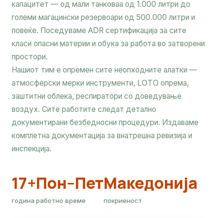
капацитет — од мали танковаа од 1.000 литри до
големи магацински резервоари од 500.000 литри и
повеќе. Поседуваме ADR сертификација за сите
класи опасни материи и обука за работа во затворени
простори.
Нашиот тим е опремен сите неопходните алатки —
атмосферски мерки инструменти, LOTO опрема,
заштитни облека, респиратори со доведување
воздух. Сите работите следат детално
документирани безбедносни процедури. Издаваме
комплетна документација за внатрешна ревизија и
инспекција.
17+
Пон–Пет
Македонија
година
работно време
покриеност