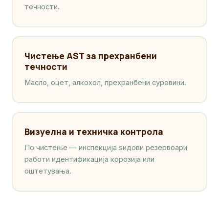
течности.
Чистење AST за прехранбени
течности
Масло, оцет, алкохол, прехранбени суровини.
Визуелна и техничка контрола
По чистење — инспекција ѕидови резервоари
работи идентификација корозија или
оштетувања.