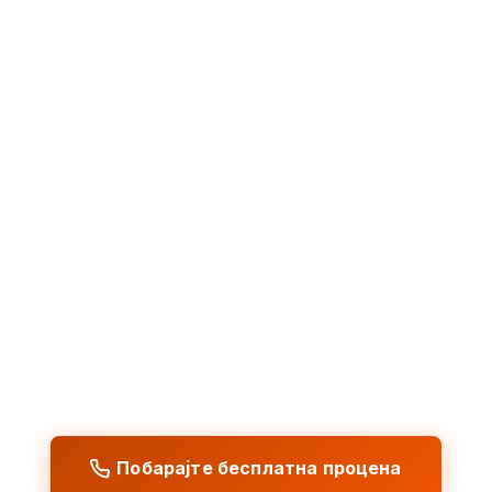
← Сите услуги
Чистење надземни
резервоари (AST) —
сите видови и
големини
Надземни резервоари (AST – Above-ground
Storage Tank)
се најчести вид индустриски
магацински резервоари. Предности се
полесен пристап за одржување и побрза
идентификација протекувања, но
Побарајте бесплатна процена