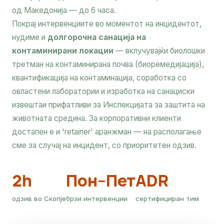
од Македонија — до 6 часа.
Покрај интервенциите во моментот на инцидентот,
нудиме и
долгорочна санација на
контаминирани локации
— вклучувајќи биолошки
третман на контаминирана почва (биоремедијација),
квантификација на контаминација, соработка со
овластени лаборатории и изработка на санациски
извештаи прифатливи за Инспекцијата за заштита на
животната средина. За корпоративни клиенти
достапен е и 'retainer' аранжман — на располагање
сме за случај на инцидент, со приоритетен одзив.
2h
Пон–Пет
ADR
одзив во Скопје
брзи интервенции
сертифициран тим