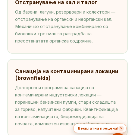
Отстранување на кал и талог
Од базени, лагуни, резервоари и колектори —
отстранување на органски и неоргански кал.
Механичко отстранување комбинирано со
биолошки третман за разградба на
преостанатата органска содржина.
Санација на контаминирани локации
(brownfields)
Долгорочни програми за санација на
контаминирани индустриски локации —
поранешни бензински пумпи, стари складишта
за гориво, напуштени фабрики. Квантификација
на контаминацијата, биоремедијација на
почвата, комплетен извештај за Инспекцијата.
×
Бесплатна процена!