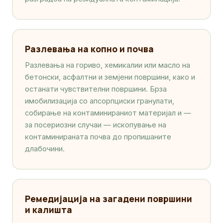
Разлевања на копно и почва
Разлевања на гориво, хемикалии или масло на
бетонски, асфалтни и земјени површини, како и
останати чувствителни површини. Брза
имобилизација со апсорпциски гранулати,
собирање на контаминираниот материјал и —
за посериозни случаи — ископување на
контаминираната почва до пропишаните
длабочини.
Ремедијација на загадени површини
и калишта