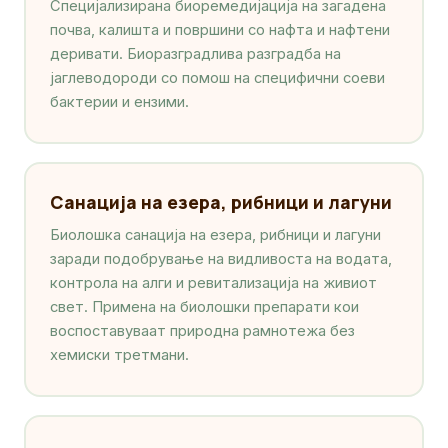
Специјализирана биоремедијација на загадена
почва, калишта и површини со нафта и нафтени
деривати. Биоразградлива разградба на
јаглеводороди со помош на специфични соеви
бактерии и ензими.
Санација на езера, рибници и лагуни
Биолошка санација на езера, рибници и лагуни
заради подобрување на видливоста на водата,
контрола на алги и ревитализација на живиот
свет. Примена на биолошки препарати кои
воспоставуваат природна рамнотежа без
хемиски третмани.