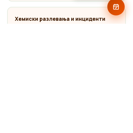
Хемиски разлевања и инциденти
За разлевања на хемикалии од различни класи
— киселини, бази, растворувачи, токсични
супстанци. Специфични препарати за
неутрализација, ADR опрема за безбедно
ракување, координација со противпожарната
служба за поголеми инциденти.
'Retainer' аранжман за корпорации
За компании со висок ризик од разлевање
(петрохемија, транспорт, производство) —
договараме 'retainer' аранжман со приоритетен
одзив, однапред алоцирана опрема и
предефинирани процедури. Законски барано за