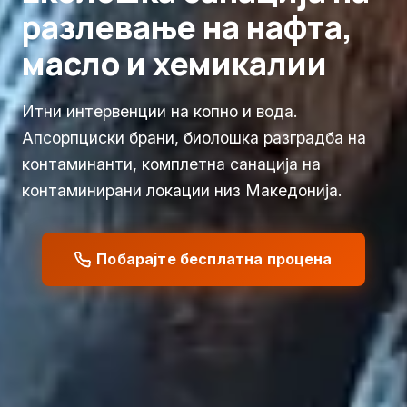
разлевање на нафта,
масло и хемикалии
Итни интервенции на копно и вода.
Апсорпциски брани, биолошка разградба на
контаминанти, комплетна санација на
контаминирани локации низ Македонија.
Побарајте бесплатна процена