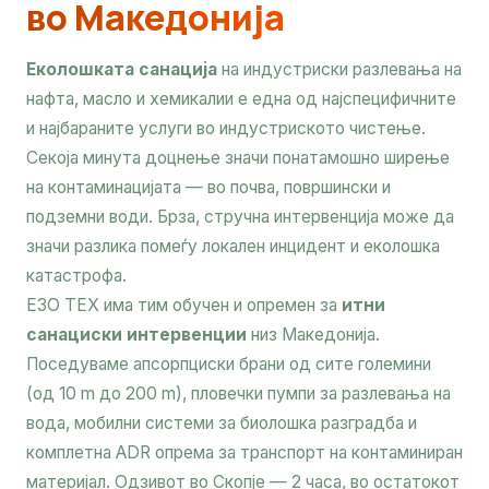
во Македонија
Еколошката санација
на индустриски разлевања на
нафта, масло и хемикалии е една од најспецифичните
и најбараните услуги во индустриското чистење.
Секоја минута доцнење значи понатамошно ширење
на контаминацијата — во почва, површински и
подземни води. Брза, стручна интервенција може да
значи разлика помеѓу локален инцидент и еколошка
катастрофа.
ЕЗО ТЕХ има тим обучен и опремен за
итни
санациски интервенции
низ Македонија.
Поседуваме апсорпциски брани од сите големини
(од 10 m до 200 m), пловечки пумпи за разлевања на
вода, мобилни системи за биолошка разградба и
комплетна ADR опрема за транспорт на контаминиран
материјал. Одзивот во Скопје — 2 часа, во остатокот