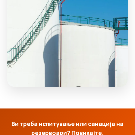
Ви треба испитување или санација на
резервоари? Повикајте.