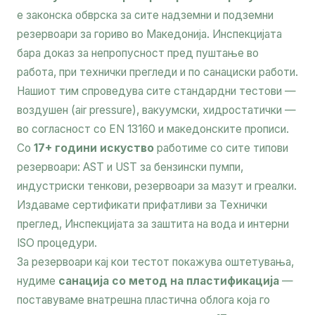
е законска обврска за сите надземни и подземни
резервоари за гориво во Македонија. Инспекцијата
бара доказ за непропусност пред пуштање во
работа, при технички прегледи и по санациски работи.
Нашиот тим спроведува сите стандардни тестови —
воздушен (air pressure), вакуумски, хидростатички —
во согласност со EN 13160 и македонските прописи.
Со
17+ години искуство
работиме со сите типови
резервоари: AST и UST за бензински пумпи,
индустриски тенкови, резервоари за мазут и греалки.
Издаваме сертификати прифатливи за Технички
преглед, Инспекцијата за заштита на вода и интерни
ISO процедури.
За резервоари кај кои тестот покажува оштетувања,
нудиме
санација со метод на пластификација
—
поставуваме внатрешна пластична облога која го