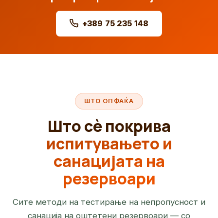
+389 75 235 148
ШТО ОПФАЌА
Што сè покрива
испитувањето и
санацијата на
резервоари
Сите методи на тестирање на непропусност и
санација на оштетени резервоари — со