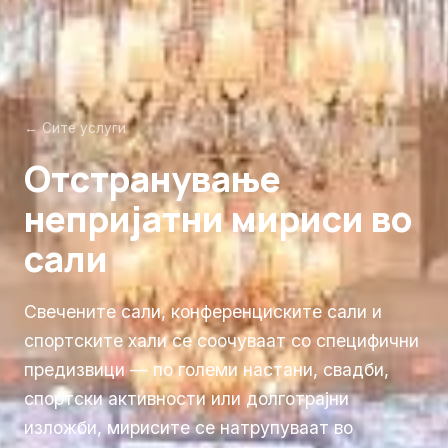
← Сите услуги
Отстранување
непријатни мириси во
сали
Свечените сали, конференциските сали и
спортските хали се соочуваат со специфични
предизвици — по големи настани, свадби,
спортски активности или долготрајни
изложби, мирисите се натрупуваат во