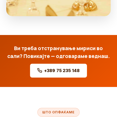
Ви треба отстранување мириси во
сали? Повикајте — одговараме веднаш.
+389 75 235 148
ШТО ОПФАЌАМЕ