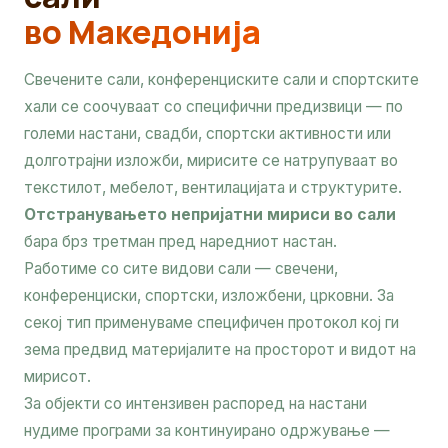
во Македонија
Свечените сали, конференциските сали и спортските
хали се соочуваат со специфични предизвици — по
големи настани, свадби, спортски активности или
долготрајни изложби, мирисите се натрупуваат во
текстилот, мебелот, вентилацијата и структурите.
Отстранувањето непријатни мириси во сали
бара брз третман пред наредниот настан.
Работиме со сите видови сали — свечени,
конференциски, спортски, изложбени, црковни. За
секој тип применуваме специфичен протокол кој ги
зема предвид материјалите на просторот и видот на
мирисот.
За објекти со интензивен распоред на настани
нудиме програми за континуирано одржување —