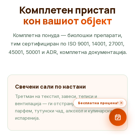
Комплетен пристап
кон вашиот објект
Комплетна понуда — биолошки препарати,
тим сертифициран по ISO 9001, 14001, 27001,
45001, 50001 и ADR, комплетна документација.
Свечени сали по настани
Третман на текстил, завеси, теписи и
×
Бесплатна процена!
вентилација — ги отстранува мирисите од
парфем, тутунски чад, алкохол и кулинарски
испаренија.