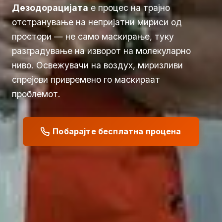
Дезодорацијата
е процес на трајно
отстранување на непријатни мириси од
простори — не само маскирање, туку
разградување на изворот на молекуларно
ниво. Освежувачи на воздух, миризливи
спрејови привремено го маскираат
проблемот.
Побарајте бесплатна процена