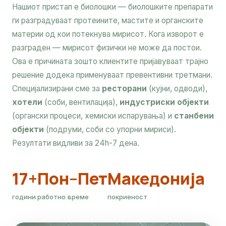
Нашиот пристап е биолошки — биолошките препарати
ги разградуваат протеините, мастите и органските
материи од кои потекнува мирисот. Кога изворот е
разграден — мирисот физички не може да постои.
Ова е причината зошто клиентите пријавуваат трајно
решение додека применуваат превентивни третмани.
Специјализирани сме за
ресторани
(кујни, одводи),
хотели
(соби, вентилација),
индустриски објекти
(органски процеси, хемиски испарувања) и
станбени
објекти
(подруми, соби со упорни мириси).
Резултати видливи за 24h-7 дена.
17+
Пон–Пет
Македонија
години
работно време
покриеност